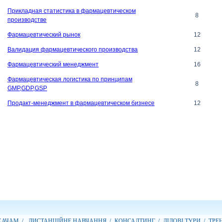
Прикладная статистика в фармацевтическом
8
производстве
Фармацевтический рынок
12
Валидация фармацевтического производства
12
Фармацевтический менеджмент
16
Фармацевтическая логистика по принципам
8
GMP,GDP,GSP
Продакт-менеджмент в фармацевтическом бизнесе
12
АЧАМ /
ДИСТАНЦІЙНЕ НАВЧАННЯ /
КОНСАЛТИНГ /
ДІЛОВІ ТУРИ /
ТРЕН