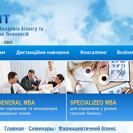
(
ам
Дистанційне навчання
Консалтинг
Busines
Главная
Семинары
Фармацевтичний бізнес
/
/