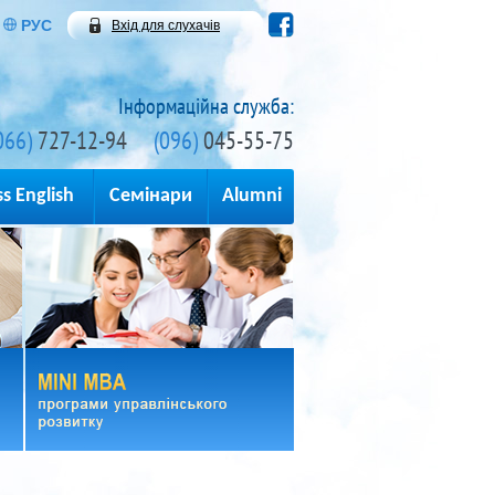
РУС
Вхід для слухачів
Інформаційна служба:
066)
727-12-94
(096)
045-55-75
s English
Семінари
Alumni