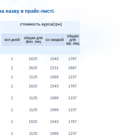
а назву в прайс-листі.
стоимость курса(грн)
общая
общая для
кол дней
со скидкой
для
физ. лиц
юр. лиц
1
1625
1543
1787
2
2625
2231
2887
1
1125
1069
1237
1
1625
1543
1787
1
1125
1069
1237
1
1125
1069
1237
1
1625
1543
1787
1
1125
1069
1237