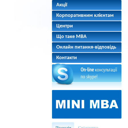
Акції
Корпоративним клієнтам
Центри
Що таке MBA
Онлайн питання-відповідь
Контакти
On-line
консультації
по skype!
Ліцензія
Свідоцтво