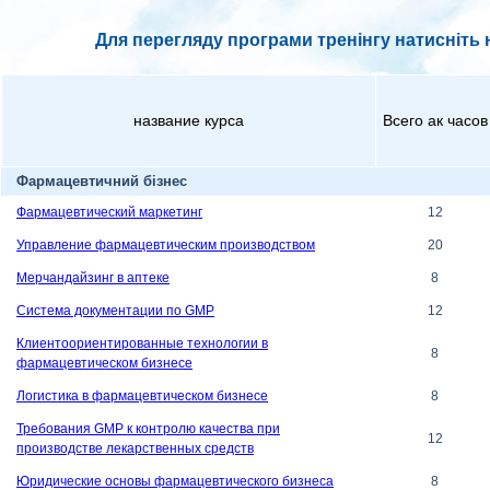
Для перегляду програми тренінгу натисніть н
название курса
Всего ак часов
Фармацевтичний бізнес
Фармацевтический маркетинг
12
Управление фармацевтическим производством
20
Мерчандайзинг в аптеке
8
Система документации по GMP
12
Клиентоориентированные технологии в
8
фармацевтическом бизнесе
Логистика в фармацевтическом бизнесе
8
Требования GMP к контролю качества при
12
производстве лекарственных средств
Юридические основы фармацевтического бизнеса
8