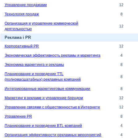
Управление продажами
12
Технология продаж
8
Организация и управление коммерческой
12
деятельностью
Реклама і PR
Корпоративный PR
12
Экономическая эффективность рекламы и маркетинга
4
Экономика маркетинга и рекламы
8
Планирование и проведение TTL
8
(полномасшатабных) рекламных компаний
Интегрированные маркетинговые коммуникации
8
Маркетинг в рекламе и управление брендом
12
Управление связями с общественностью в Интернете
12
Управление PR
8
Планирование и проведение BTL-компаний
4
Организация эффективности рекламных мероприятий
4