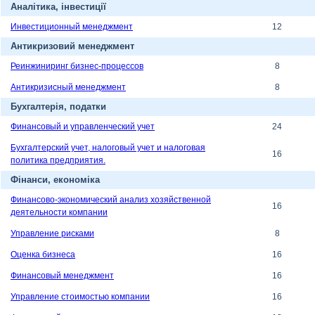
Аналітика, інвестиції
Инвестиционный менеджмент
12
Антикризовий менеджмент
Реинжиниринг бизнес-процессов
8
Антикризисный менеджмент
8
Бухгалтерія, податки
Финансовый и управленческий учет
24
Бухгалтерский учет, налоговый учет и налоговая
16
политика предприятия.
Фінанси, економіка
Финансово-экономический анализ хозяйственной
16
деятельности компании
Управление рисками
8
Оценка бизнеса
16
Финансовый менеджмент
16
Управление стоимостью компании
16