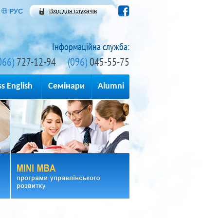
РУС
Вхід для слухачів
Інформаційна служба:
066)
727-12-94
(096)
045-55-75
s English
Семінари
Alumni