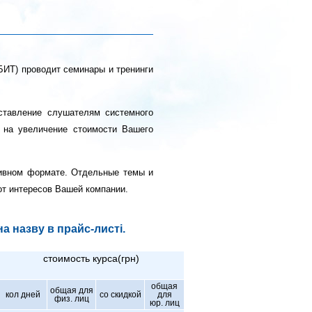
ИТ) проводит семинары и тренинги
тавление слушателям системного
о на увеличение стоимости Вашего
тивном формате. Отдельные темы и
от интересов Вашей компании.
а назву в прайс-листі.
стоимость курса(грн)
общая
общая для
кол дней
со скидкой
для
физ. лиц
юр. лиц