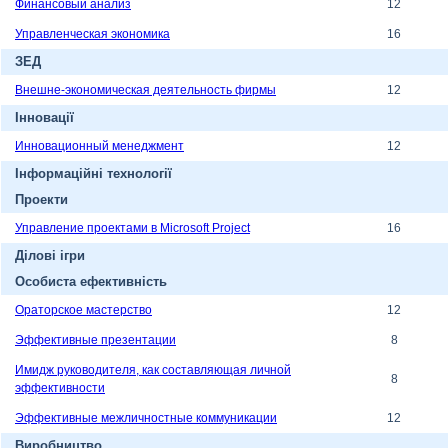
Финансовый анализ
12
Управленческая экономика
16
ЗЕД
Внешне-экономическая деятельность фирмы
12
Інновації
Инновационный менеджмент
12
Інформаційні технології
Проекти
Управление проектами в Microsoft Project
16
Ділові ігри
Особиста ефективність
Ораторское мастерство
12
Эффективные презентации
8
Имидж руководителя, как составляющая личной
8
эффективности
Эффективные межличностные коммуникации
12
Виробництво