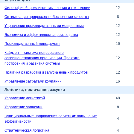
Философия бережливого мышления и технологии
12
Оптимизация процессов и обеспечение качества
8
Управление производственными мощностями
12
Экономика и эффективность производства
12
Производственный менеджмент
16
Кайдзен — система непрерывного
совершенствования организации. Практика
12
построения и развития системы
Практика разработки и запуска новых продуктов
12
Управление затратами компании
16
Логістика, постачання, закупки
Управление логистикой
48
Управление запасами
8
Функциональные направления логистики: повышение
4
эффективности
Стратегическая логистика
4