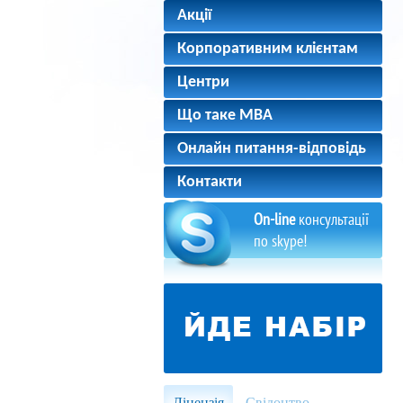
Акції
Корпоративним клієнтам
Центри
Що таке MBA
Онлайн питання-відповідь
Контакти
On-line
консультації
по skype!
Ліцензія
Свідоцтво