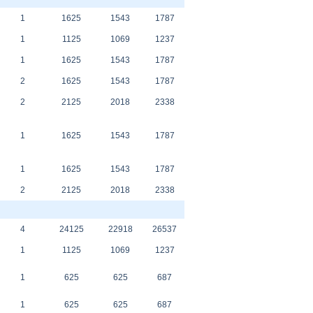
1
1625
1543
1787
1
1125
1069
1237
1
1625
1543
1787
2
1625
1543
1787
2
2125
2018
2338
1
1625
1543
1787
1
1625
1543
1787
2
2125
2018
2338
4
24125
22918
26537
1
1125
1069
1237
1
625
625
687
1
625
625
687