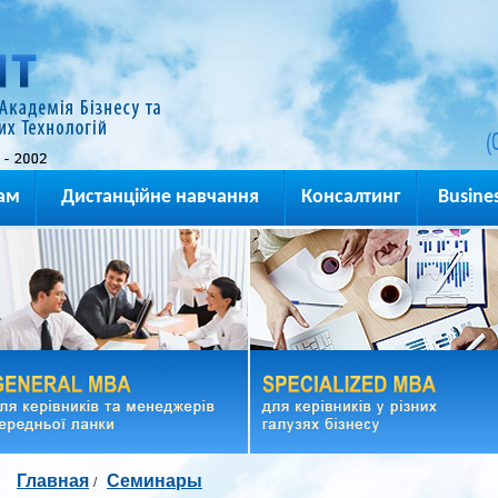
(
ам
Дистанційне навчання
Консалтинг
Busines
Главная
Семинары
/