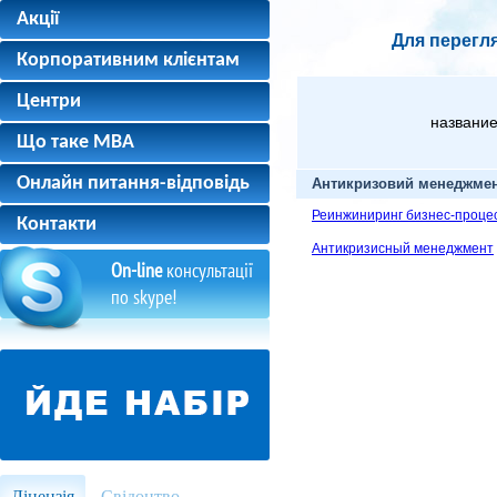
Акції
Для перегля
Корпоративним клієнтам
Центри
название
Що таке MBA
Онлайн питання-відповідь
Антикризовий менеджме
Реинжиниринг бизнес-проце
Контакти
Антикризисный менеджмент
On-line
консультації
по skype!
Ліцензія
Свідоцтво