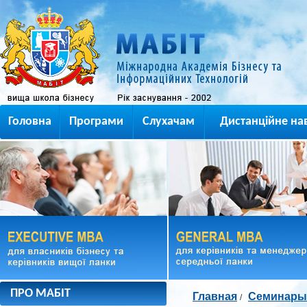
Головна
Програми
Слухачам
Дистанційне на
ПРО МАБІТ
Главная
Семинары
/