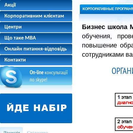
Акції
КОРПОРАТИВНЫЕ ПРОГРА
Корпоративним клієнтам
Бизнес школа
Центри
обучения, про
Що таке MBA
повышение обра
Онлайн питання-відповідь
сотрудниками ва
Контакти
ОРГАН
On-line
консультації
по skype!
Ліцензія
Свідоцтво