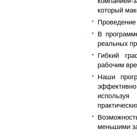
компанией-з
который мак
Проведение 
В программ
реальных пр
Гибкий гра
рабочим вр
Наши прог
эффективн
используя
практически
Возможност
меньшими з