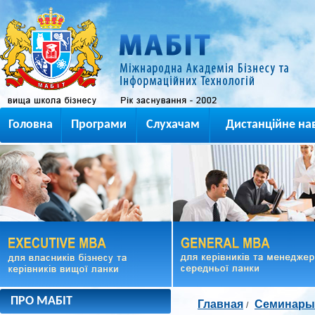
Головна
Програми
Слухачам
Дистанційне на
ПРО МАБІТ
Главная
Семинары
/