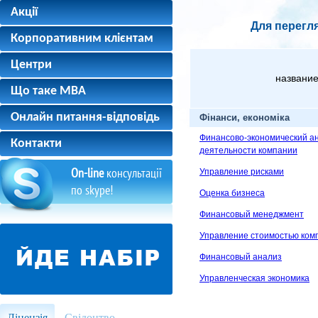
Акції
Для перегля
Корпоративним клієнтам
Центри
название
Що таке MBA
Онлайн питання-відповідь
Фінанси, економіка
Финансово-экономический а
Контакти
деятельности компании
On-line
консультації
Управление рисками
по skype!
Оценка бизнеса
Финансовый менеджмент
Управление стоимостью ком
Финансовый анализ
Управленческая экономика
Ліцензія
Свідоцтво