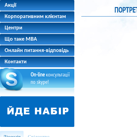
Акції
ПОРТРЕ
Корпоративним клієнтам
Центри
Що таке MBA
Онлайн питання-відповідь
Контакти
On-line
консультації
по skype!
Ліцензія
Свідоцтво