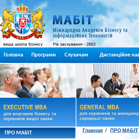
Головна
Програми
Слухачам
Дистанційне на
Главная
/
ПРО МАБІТ
ПРО МАБІТ