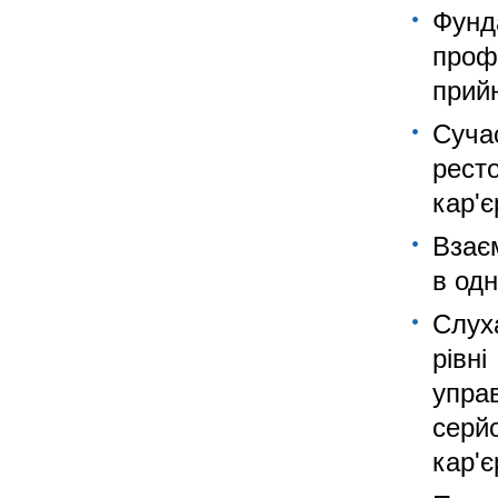
Фунд
проф
прий
Сучас
рест
кар'є
Взає
в од
Слух
рівн
упра
серй
кар'є