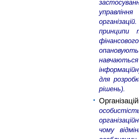
застосуван
управлінн
організацій
принципи 
фінансовог
опановують
навчають
інформаційн
для розроб
рішень).
Організа
особистість,
організаці
чому відмі