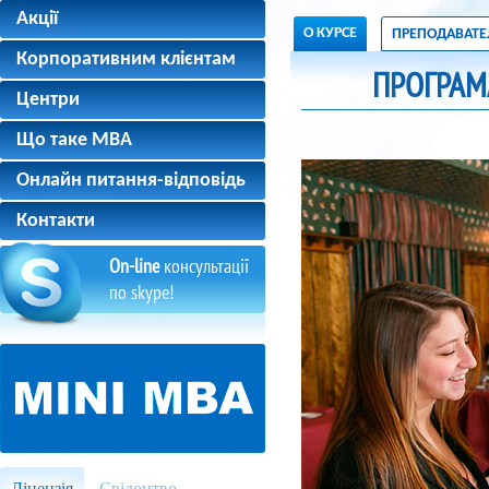
Акції
О КУРСЕ
ПРЕПОДАВАТЕ
Корпоративним клієнтам
ПРОГРАМ
Центри
Що таке MBA
Онлайн питання-відповідь
Контакти
On-line
консультації
по skype!
Ліцензія
Свідоцтво