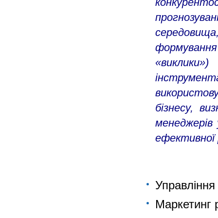
конкурен
прогнозува
середовища,
формування
«виклики»
інструме
використов
бізнесу, ви
менеджерів 
ефективної р
Управління 
Маркетинг 