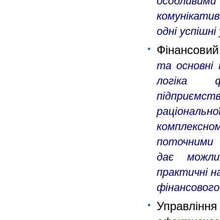
особливи
комунікатив
одні успішні
Фінансови
та основні
логіка ф
підприєм
раціональн
комплексн
поточними 
дає можли
практичні н
фінансового
Управлінн