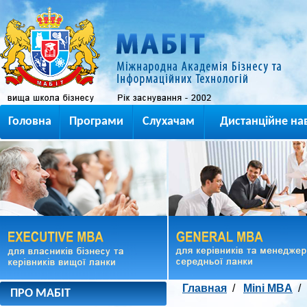
Головна
Програми
Слухачам
Дистанційне на
Главная
/
Mini MBA
ПРО МАБІТ