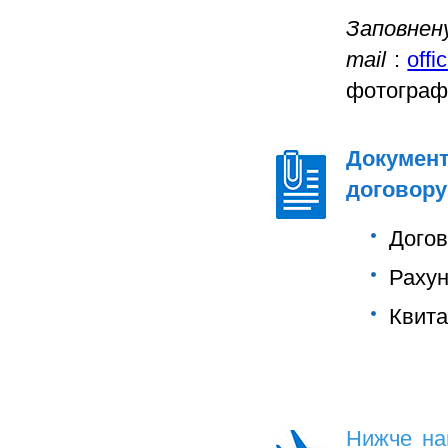
Заповнену
mail
:
off
фотографіє
Документ
договору
Догов
Рахун
Квита
Нижче нав