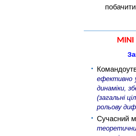
побачити
MINI
За
Командоу
ефективно у
динаміки, з
(загальні ці
рольову диф
Сучасний м
теоретичних