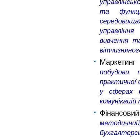
управлінськ
та функц
середовищах
управління
вивчення т
вітчизняного
Маркетин
побудови 
практичної 
у сферах т
комунікацій 
Фінансови
методични
бухгалтерс