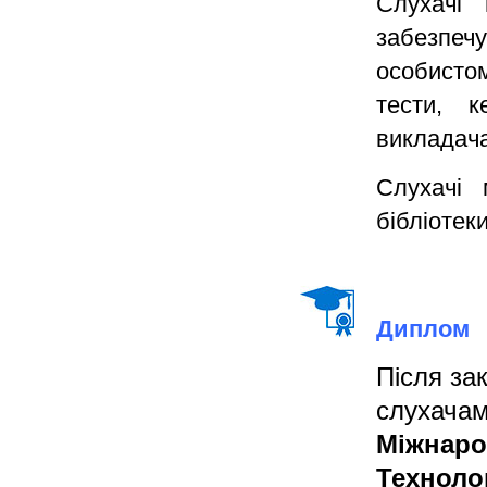
Слухачі
забезпеч
особистом
тести, к
викладача
Слухачі 
бібліотек
Диплом
Після за
слухач
Міжнаро
Технол