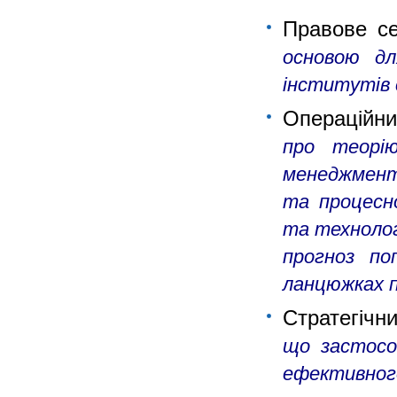
Правове с
основою дл
інститутів 
Операційн
про теорі
менеджменті
та процесно
та технолог
прогноз по
ланцюжках 
Стратегіч
що застосо
ефективно