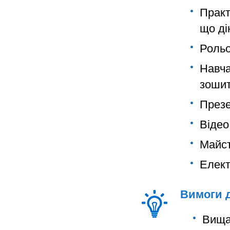
Практ
що ді
Рольов
Навча
зошит
Презе
Відео
Майст
Елект
Вимоги д
Вища