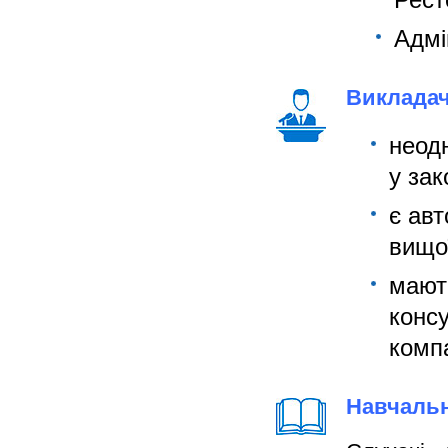
Рест
Адмі
Викладач
неод
у зак
є авт
вищої
мают
консу
компа
Навчальн