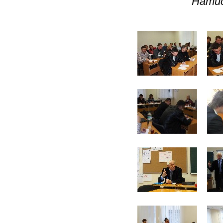
Натис