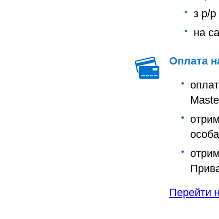
з р/
на с
Оплата н
опла
Maste
отри
особа
отри
Прива
Перейти на