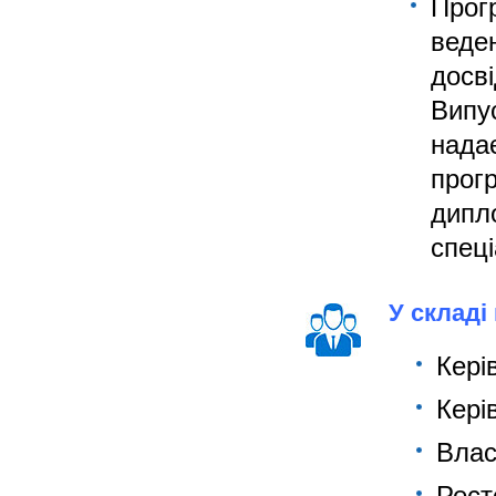
Прог
веде
досві
Випу
нада
прог
дипл
спец
У складі
Кері
Кері
Влас