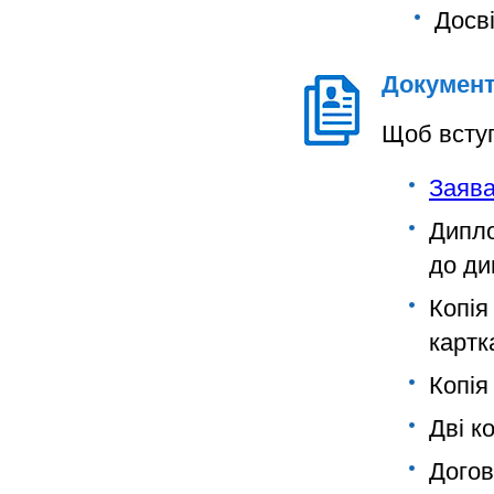
Досві
Документ
Щоб вступ
Заява
Дипло
до ди
Копія
картк
Копія
Дві к
Догов