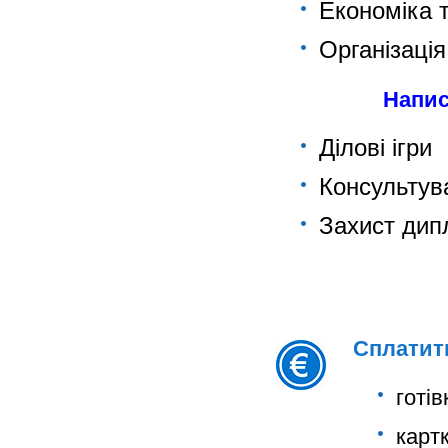
Економіка 
Організація
Напис
Ділові ігри
Консультув
Захист дип
Сплатит
готі
карт