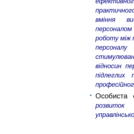
ефективног
практичног
вміння ви
персоналом 
роботу між 
персонал
стимулюван
відносин пе
підлеглих
професійног
Особиста 
розвиток 
управлінсько