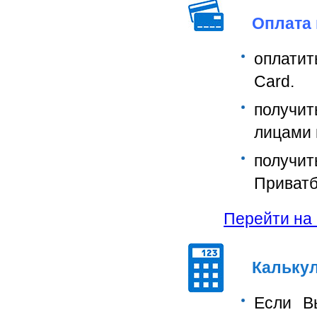
Оплата 
оплатит
Card.
получи
лицами 
получи
Приватб
Перейти на с
Калькул
Если В