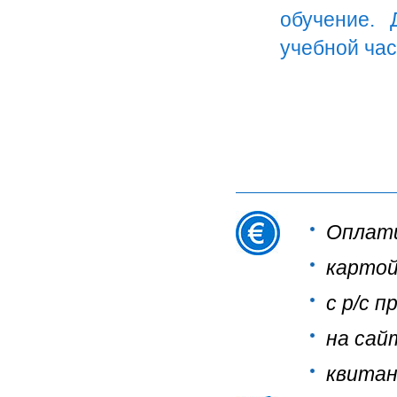
обучение. 
учебной час
Оплати
картой
с р/с 
на сай
квитан