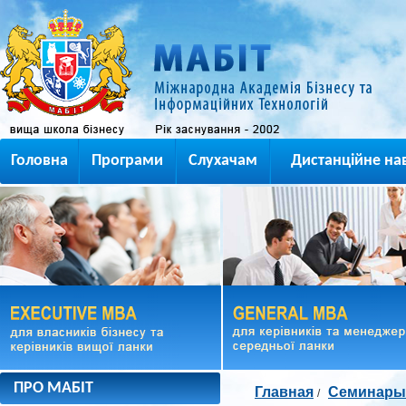
Головна
Програми
Слухачам
Дистанційне на
ПРО МАБІТ
Главная
Семинары
/