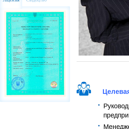
Целевая
Руковод
предпри
Менедж