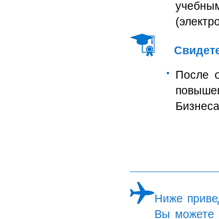
учебны
(электр
Свидет
После о
повыше
Бизнеса
Ниже приве
Вы можете 