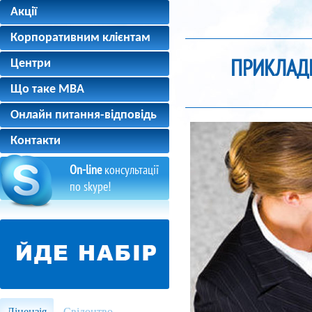
Акції
Корпоративним клієнтам
ПРИКЛАД
Центри
Що таке MBA
Онлайн питання-відповідь
Контакти
On-line
консультації
по skype!
Ліцензія
Свідоцтво