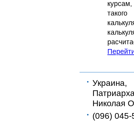
курсам,
такого
кальку
кальку
расчит
Перейти.
Украина
Патриар
Николая Ос
(096) 045-