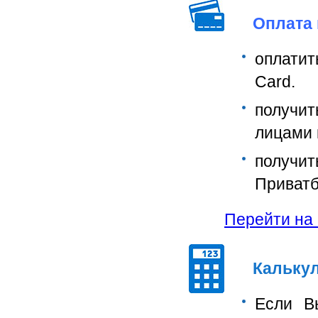
Оплата 
оплатит
Card.
получи
лицами 
получи
Приватб
Перейти на с
Калькул
Если В