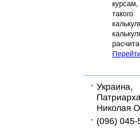
курсам,
такого
кальку
кальку
расчит
Перейти.
Украина
Патриар
Николая Ос
(096) 045-