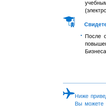
учебны
(электр
Свидет
После о
повыше
Бизнеса
Ниже приве
Вы можете 