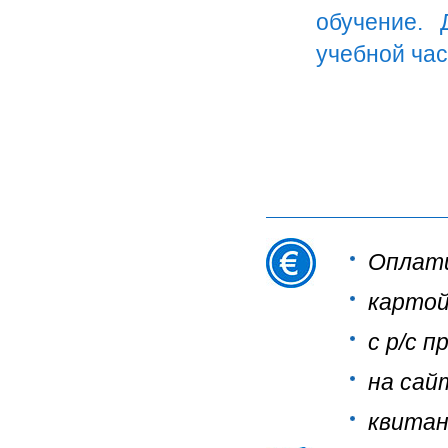
обучение. 
учебной час
Оплати
картой
с р/с 
на сай
квитан