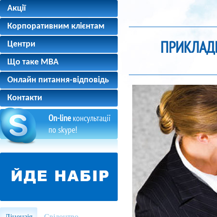
Акції
Корпоративним клієнтам
ПРИКЛАД
Центри
Що таке MBA
Онлайн питання-відповідь
Контакти
On-line
консультації
по skype!
Ліцензія
Свідоцтво