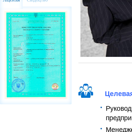
Целевая
Руковод
предпри
Менедж