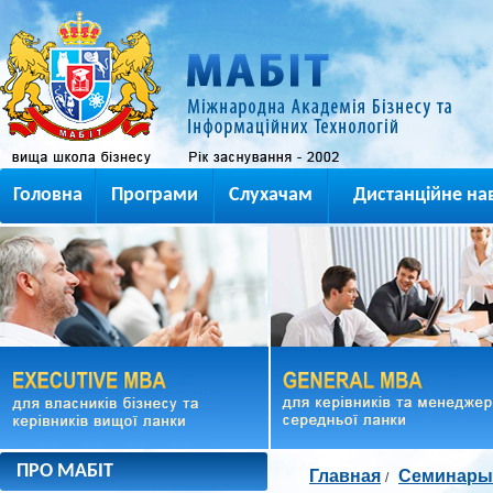
Головна
Програми
Слухачам
Дистанційне на
ПРО МАБІТ
Главная
Семинары
/